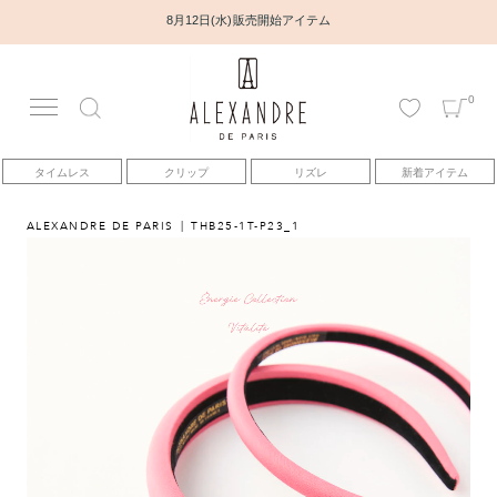
8月12日(水) 販売開始アイテム
0
アカウント
タイムレス
クリップ
リズレ
新着アイテム
アイテム
ALEXANDRE DE PARIS
THB25-1T-P23_1
ベストセラー
コレクション
トピックス
ヘアアレンジ動画