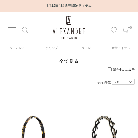
8月12日(水) 販売開始アイテム
0
アカウント
タイムレス
クリップ
リズレ
新着アイテム
アイテム
全て見る
ベストセラー
販売中のみ表示
表示件数
コレクション
トピックス
ヘアアレンジ動画