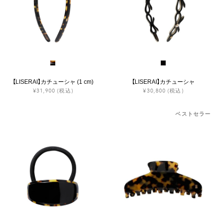
ヒストリー
クラフトマンシップ
ストア
【LISERAI】カチューシャ (1 cm)
【LISERAI】カチューシャ
¥31,900
(税込)
¥30,800
(税込)
ニュース
ベストセラー
お修理について