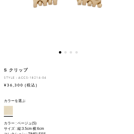
ヒストリー
クラフトマンシップ
ストア
ニュース
S クリップ
お修理について
STYLE：ACCS-18214-04
¥
36,300
(税込)
カラーを選ぶ
カラー : ベージュ(S)
サイズ : 縦:3.5cm 横:6cm
コレクション :
TIMELESS