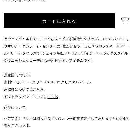
カートに入れる
アヴァンギャルドでユニークなシェイプが特徴のクリップ。コーディネートし
やすいシックカラーと、センターに1粒だけセットしたスワロフスキー®・パー
ルというシンプルさで、シェイプを際立たせたデザイン。ベーシックスタイル
やマニッシュなコーデにも合わせやすいアイテムです。
原産国: フランス
素材:アセテート、スワロフスキー® クリスタル パール
お修理については
こちら
ギフトラッピングついては
こちら
商品について
ヘアアクセサリーは職人がひとつひとつ手作業で製作しておりますため、個体
差がございます。