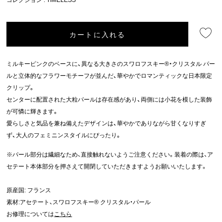
カートに入れる
ミルキーピンクのベースに、異なる大きさのスワロフスキー®・クリスタル パー
ルと立体的なフラワーモチーフが並んだ、華やかでロマンティックな日本限定
クリップ。
センターに配置された大粒パールは存在感があり、両側には小花を模した装飾
が可憐に輝きます。
愛らしさと気品を兼ね備えたデザインは、華やかでありながら甘くなりすぎ
ず、大人のフェミニンスタイルにぴったり。
※パール部分は繊細なため、直接触れないようご注意ください。装着の際は、ア
セテート本体部分を押さえて開閉していただきますようお願いいたします。
原産国: フランス
素材:アセテート、スワロフスキー® クリスタル・パール
お修理については
こちら