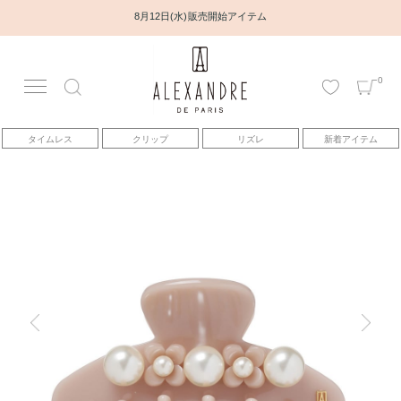
8月12日(水) 販売開始アイテム
0
アカウント
タイムレス
クリップ
リズレ
新着アイテム
アイテム
ベストセラー
コレクション
トピックス
ヘアアレンジ動画