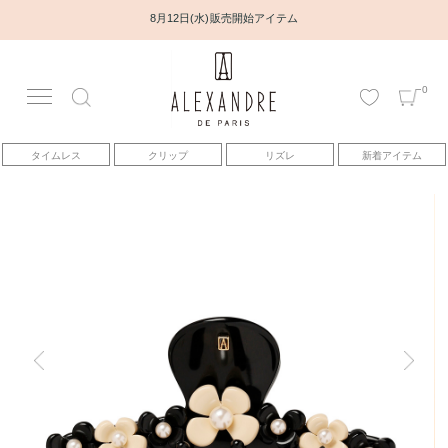
8月12日(水) 販売開始アイテム
0
アカウント
タイムレス
クリップ
リズレ
新着アイテム
アイテム
ベストセラー
コレクション
トピックス
ヘアアレンジ動画