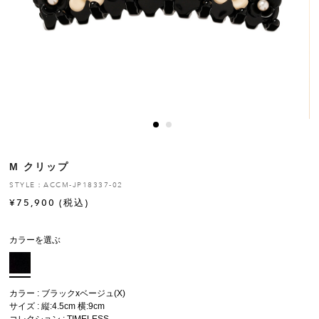
ヒストリー
クラフトマンシップ
ストア
ニュース
M クリップ
お修理について
STYLE：ACCM-JP18337-02
¥
75,900
(税込)
カラーを選ぶ
カラー : ブラックxベージュ(X)
サイズ : 縦:4.5cm 横:9cm
コレクション :
TIMELESS