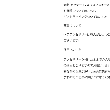
素材:アセテート、スワロフスキー®
お修理については
こちら
ギフトラッピングついては
こちら
商品について
ヘアアクセサリーは職人がひとつ
ございます。
使用上の注意
アクセサリーを付けたままでの入浴
の原因となりますのでお避け下さ
髪を留める量が多いと金具に負荷が
ますのでご使用の際はご注意くだ