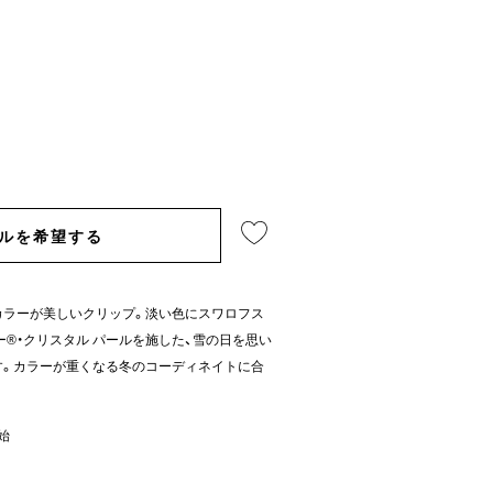
ルを希望する
カラーが美しいクリップ。淡い色にスワロフス
ー®・クリスタル パールを施した、雪の日を思い
す。カラーが重くなる冬のコーディネイトに合
開始