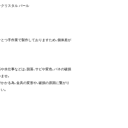
・クリスタル パール
ひとつ手作業で製作しておりますため、個体差が
や水仕事などは、脱落、サビや変色、バネの破損
いませ。
かかる為、金具の変形や、破損の原因に繋がり
さい。