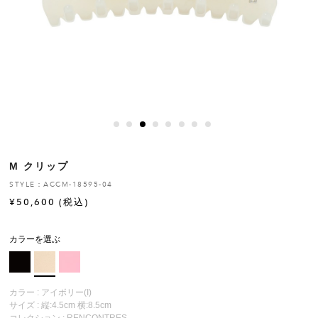
ヒストリー
クラフトマンシップ
ストア
ニュース
M クリップ
お修理について
STYLE：ACCM-18595-04
¥
50,600
(税込)
カラーを選ぶ
カラー : アイボリー(I)
サイズ : 縦:4.5cm 横:8.5cm
コレクション :
RENCONTRES