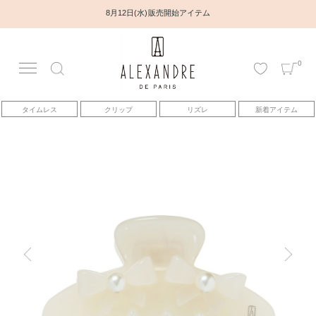
8月12日(水) 販売開始アイテム
0
アカウント
タイムレス
クリップ
リズレ
新着アイテム
アイテム
ベストセラー
コレクション
トピックス
ヘアアレンジ動画