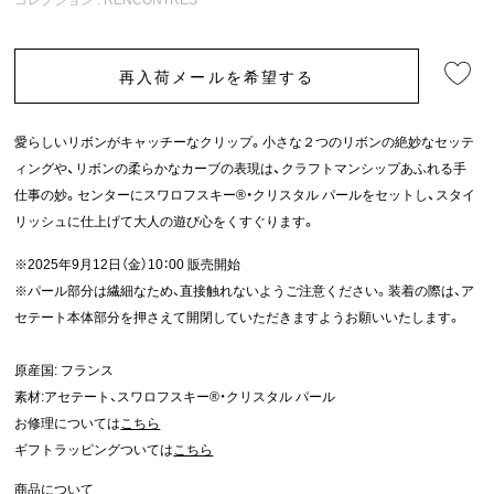
再入荷メールを希望する
愛らしいリボンがキャッチーなクリップ。小さな２つのリボンの絶妙なセッテ
ィングや、リボンの柔らかなカーブの表現は、クラフトマンシップあふれる手
仕事の妙。センターにスワロフスキー®・クリスタル パールをセットし、スタイ
リッシュに仕上げて大人の遊び心をくすぐります。
※2025年9月12日（金）10：00 販売開始
※パール部分は繊細なため、直接触れないようご注意ください。装着の際は、ア
セテート本体部分を押さえて開閉していただきますようお願いいたします。
原産国: フランス
素材:アセテート、スワロフスキー®・クリスタル パール
お修理については
こちら
ギフトラッピングついては
こちら
商品について