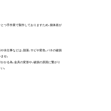
ひとつ手作業で製作しておりますため、個体差が
や水仕事などは、脱落、サビや変色、バネの破損
いませ。
かかる為、金具の変形や、破損の原因に繋がり
さい。