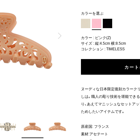
カラーを選ぶ
カラー : ピンク(Z)
サイズ : 縦:4.5cm 横:8.5cm
コレクション :
TIMELESS
カート
ヌーディな日本限定復刻カラーク
しは。職人の彫り技術を堪能でき
り、あえてマニッシュなセットアッ
ためしたいアイテムです。
原産国: フランス
素材:アセテート