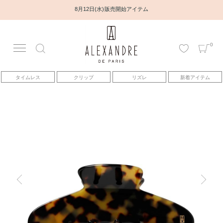
8月12日(水) 販売開始アイテム
0
アカウント
タイムレス
クリップ
リズレ
新着アイテム
アイテム
ベストセラー
コレクション
トピックス
ヘアアレンジ動画