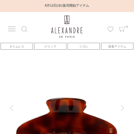
8月12日(水) 販売開始アイテム
0
アカウント
タイムレス
クリップ
リズレ
新着アイテム
アイテム
ベストセラー
コレクション
トピックス
ヘアアレンジ動画