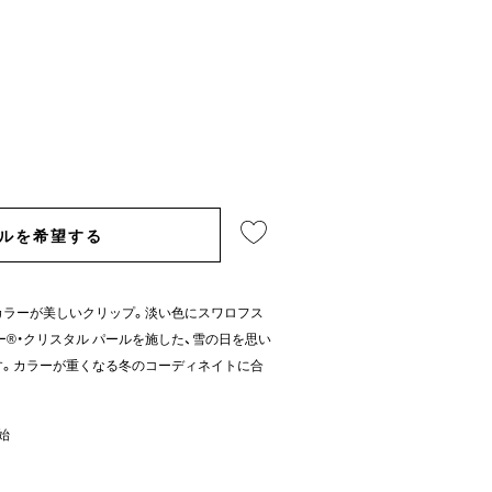
ルを希望する
カラーが美しいクリップ。淡い色にスワロフス
ー®・クリスタル パールを施した、雪の日を思い
す。カラーが重くなる冬のコーディネイトに合
開始