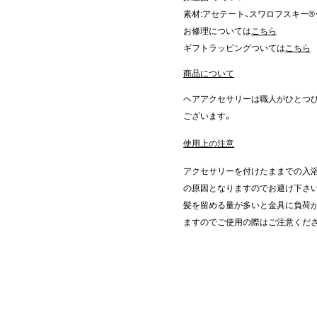
素材:アセテート、スワロフスキー®
お修理については
こちら
ギフトラッピングついては
こちら
商品について
ヘアアクセサリーは職人がひとつ
ございます。
使用上の注意
アクセサリーを付けたままでの入浴
の原因となりますのでお避け下さ
髪を留める量が多いと金具に負荷が
ますのでご使用の際はご注意くだ