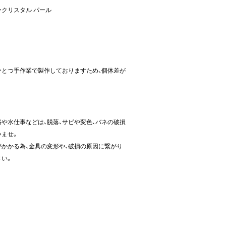
・クリスタル パール
ひとつ手作業で製作しておりますため、個体差が
や水仕事などは、脱落、サビや変色、バネの破損
いませ。
かかる為、金具の変形や、破損の原因に繋がり
さい。