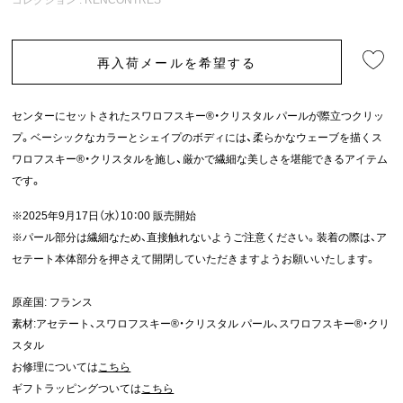
再入荷メールを希望する
センターにセットされたスワロフスキー®・クリスタル パールが際立つクリッ
プ。ベーシックなカラーとシェイプのボディには、柔らかなウェーブを描くス
ワロフスキー®・クリスタルを施し、厳かで繊細な美しさを堪能できるアイテム
です。
※2025年9月17日（水）10：00 販売開始
※パール部分は繊細なため、直接触れないようご注意ください。装着の際は、ア
セテート本体部分を押さえて開閉していただきますようお願いいたします。
原産国: フランス
素材:アセテート、スワロフスキー®・クリスタル パール、スワロフスキー®・クリ
スタル
お修理については
こちら
ギフトラッピングついては
こちら