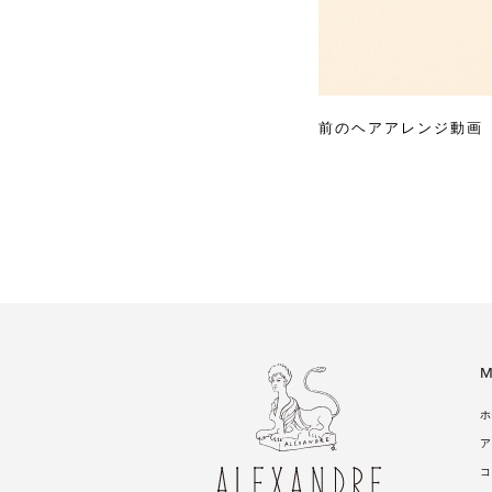
前のヘアアレンジ動画
M
ホ
ア
コ