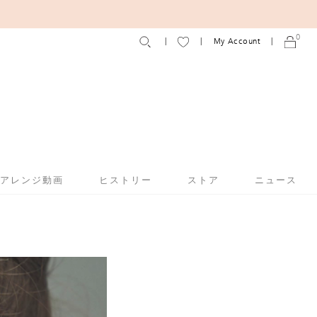
0
My Account
アアレンジ動画
ヒストリー
ストア
ニュース