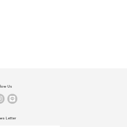
llow Us
ws Letter