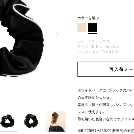
カラーを選ぶ
カラー : ブラック(N)
サイズ : 縦:12cm 横:11cm
コレクション :
TIMELESS
再入荷メー
ホワイトベースに、ブラックのパ
の日本限定シュシュ。
素材の上質さが際立ち、シンプルな
レスに使えます。
落ち着いた色合いなのでオフィス
※6月25日（水）10：00 販売開始予定