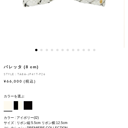
ヒストリー
クラフトマンシップ
ストア
ニュース
バレッタ (8 cm)
お修理について
STYLE：TA8A-JP41T-P26
¥
66,000
(税込)
カラーを選ぶ
カラー : アイボリー(I2)
サイズ : リボン縦:5.5cm リボン横:12.5cm
コレクション :
PREMIERE COLLECTION