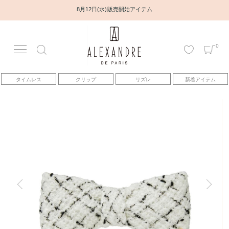
8月12日(水) 販売開始アイテム
0
アカウント
タイムレス
クリップ
リズレ
新着アイテム
アイテム
ベストセラー
コレクション
トピックス
ヘアアレンジ動画