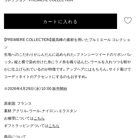
カートに入れる
【PREMIERE COLLECTION】最高峰の素材を用いたプルミエール コレクショ
ン
生地へのこだわりがふんだんに込められた、ファンシーツイードのリボンバレ
ッタ。縦と横で染め分けた糸にラメ糸を織り込んだ、ウールを入れつつも軽や
かに仕上げられているのが特徴です。アップヘアにはもちろん、サイド着けで
コーディネイトのアクセントにするのもおすすめ。
※2026年4月29日（水）10：00 販売開始
原産国: フランス
素材:アクリル、ウール、ナイロン、エラスタン
お修理については
こちら
ギフトラッピングついては
こちら
商品について