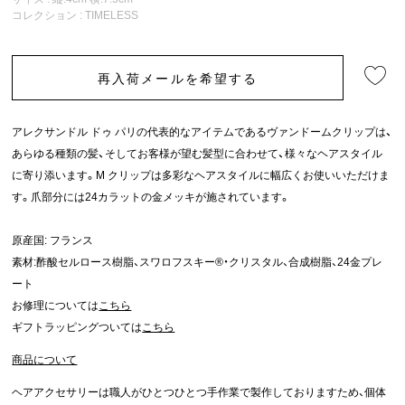
コレクション :
TIMELESS
再入荷メールを希望する
アレクサンドル ドゥ パリの代表的なアイテムであるヴァンドームクリップは、
あらゆる種類の髪、そしてお客様が望む髪型に合わせて、様々なヘアスタイル
に寄り添います。M クリップは多彩なヘアスタイルに幅広くお使いいただけま
す。爪部分には24カラットの金メッキが施されています。
原産国: フランス
素材:酢酸セルロース樹脂、スワロフスキー®・クリスタル、合成樹脂、24金プレ
ート
お修理については
こちら
ギフトラッピングついては
こちら
商品について
ヘアアクセサリーは職人がひとつひとつ手作業で製作しておりますため、個体