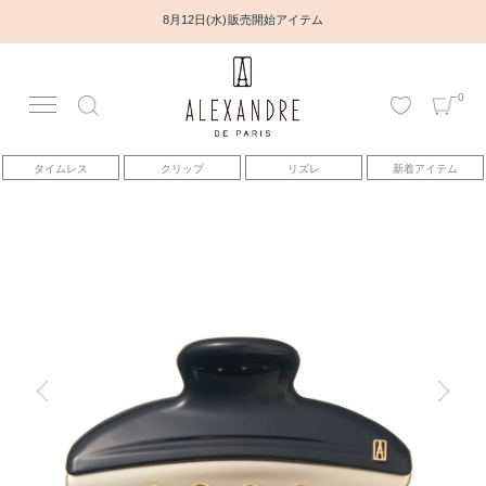
8月12日(水) 販売開始アイテム
0
アカウント
タイムレス
クリップ
リズレ
新着アイテム
アイテム
ベストセラー
コレクション
トピックス
ヘアアレンジ動画