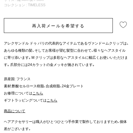
コレクション :
TIMELESS
再入荷メールを希望する
アレクサンドル ドゥ パリの代表的なアイテムであるヴァンドームクリップは、
あらゆる種類の髪、そしてお客様が望む髪型に合わせて、様々なヘアスタイル
に寄り添います。M クリップは多彩なヘアスタイルに幅広くお使いいただけま
す。爪部分には24カラットの金メッキが施されています。
原産国: フランス
素材:酢酸セルロース樹脂、合成樹脂、24金プレート
お修理については
こちら
ギフトラッピングついては
こちら
商品について
ヘアアクセサリーは職人がひとつひとつ手作業で製作しておりますため、個体
差がございます。