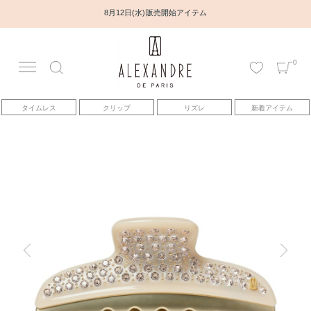
8月12日(水) 販売開始アイテム
0
アカウント
タイムレス
クリップ
リズレ
新着アイテム
アイテム
ベストセラー
コレクション
トピックス
ヘアアレンジ動画