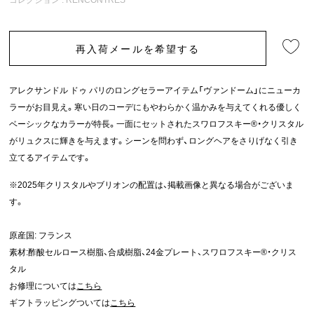
再入荷メールを希望する
アレクサンドル ドゥ パリのロングセラーアイテム「ヴァンドーム」にニューカ
ラーがお目見え。寒い日のコーデにもやわらかく温かみを与えてくれる優しく
ベーシックなカラーが特長。一面にセットされたスワロフスキー®・クリスタル
がリュクスに輝きを与えます。シーンを問わず、ロングヘアをさりげなく引き
立てるアイテムです。
※2025年クリスタルやブリオンの配置は、掲載画像と異なる場合がございま
す。
原産国: フランス
素材:酢酸セルロース樹脂、合成樹脂、24金プレート、スワロフスキー®・クリス
タル
お修理については
こちら
ギフトラッピングついては
こちら