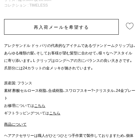
コレクション :
TIMELESS
再入荷メールを希望する
アレクサンドル ドゥ パリの代表的なアイテムであるヴァンドームクリップは、
あらゆる種類の髪、そしてお客様が望む髪型に合わせて、様々なヘアスタイル
に寄り添います。L クリップはロングヘアの方にバランスの良い大きさです。
爪部分には24カラットの金メッキが施されています。
原産国: フランス
素材:酢酸セルロース樹脂、合成樹脂、スワロフスキー?・クリスタル、24金プレー
ト
お修理については
こちら
ギフトラッピングついては
こちら
商品について
ヘアアクセサリーは職人がひとつひとつ手作業で製作しておりますため、個体