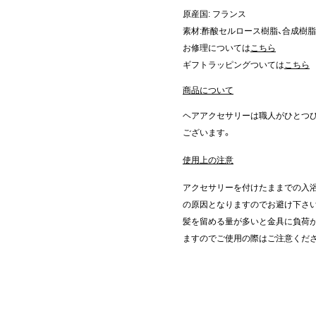
原産国: フランス
素材:酢酸セルロース樹脂、合成樹脂
お修理については
こちら
ギフトラッピングついては
こちら
商品について
ヘアアクセサリーは職人がひとつ
ございます。
使用上の注意
アクセサリーを付けたままでの入浴
の原因となりますのでお避け下さ
髪を留める量が多いと金具に負荷が
ますのでご使用の際はご注意くだ