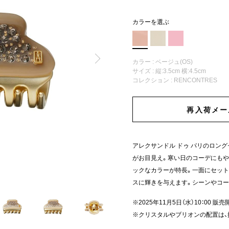
カラーを選ぶ
カラー : ベージュ(OS)
サイズ : 縦:3.5cm 横:4.5cm
コレクション :
RENCONTRES
再入荷メー
アレクサンドル ドゥ パリのロン
がお目見え。寒い日のコーデにも
ックなカラーが特長。一面にセット
スに輝きを与えます。シーンやコー
※2025年11月5日（水）10：00 販売
※クリスタルやブリオンの配置は、