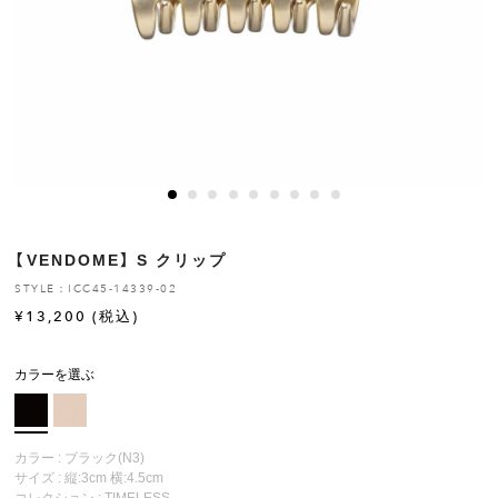
ヒストリー
クラフトマンシップ
ストア
ニュース
【VENDOME】 S クリップ
お修理について
STYLE：ICC45-14339-02
¥
13,200
(税込)
カラーを選ぶ
カラー : ブラック(N3)
サイズ : 縦:3cm 横:4.5cm
コレクション :
TIMELESS