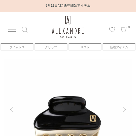
8月12日(水) 販売開始アイテム
0
アカウント
タイムレス
クリップ
リズレ
新着アイテム
アイテム
ベストセラー
コレクション
トピックス
ヘアアレンジ動画