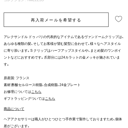
再入荷メールを希望する
アレクサンドル ドゥ パリの代表的なアイテムであるヴァンドームクリップは、
あらゆる種類の髪、そしてお客様が望む髪型に合わせて、様々なヘアスタイル
に寄り添います。S クリップはハーフアップスタイルや、まとめ髪のワンポイ
ントなどにおすすめです。爪部分には24カラットの金メッキが施されていま
す。
原産国: フランス
素材:酢酸セルロース樹脂、合成樹脂、24金プレート
お修理については
こちら
ギフトラッピングついては
こちら
商品について
ヘアアクセサリーは職人がひとつひとつ手作業で製作しておりますため、個体
差がございます。