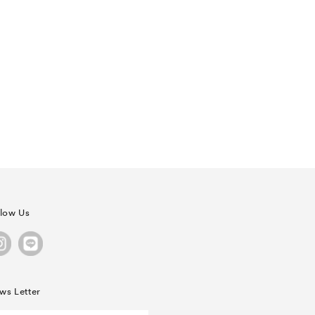
llow Us
ws Letter