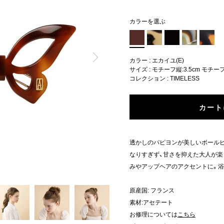
カラーを選ぶ
カラー : エカイユ(E)
サイズ : モチーフ縦:3.5cm モチーフ
コレクション :
TIMELESS
カート
透かしのパピヨンが美しいボール
なりすぎず、甘さを抑えた大人が楽
みやアップヘアのアクセントに。浴
原産国: フランス
素材:アセテート
お修理については
こちら