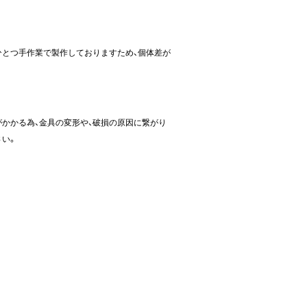
ひとつ手作業で製作しておりますため、個体差が
かかる為、金具の変形や、破損の原因に繋がり
さい。