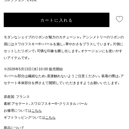
カートに入れる
モダンなシェイプのリボンが魅力のカチューシャ。アシンメトリーのリボンの
淵にはスワロフスキー®・パールを施し、華やかさをプラスしています。片側に
セットしたリボンで、可憐な印象を醸し出します。オケージョンにも使いやす
いアイテムです。
※2026年5月13日（水）10：00 販売開始
※パール部分は繊細なため、直接触れないようご注意ください。装着の際は、ア
セテート本体部分を押さえて開閉していただきますようお願いいたします。
原産国: フランス
素材:アセテート、スワロフスキー®・クリスタル パール
お修理については
こちら
ギフトラッピングついては
こちら
商品について