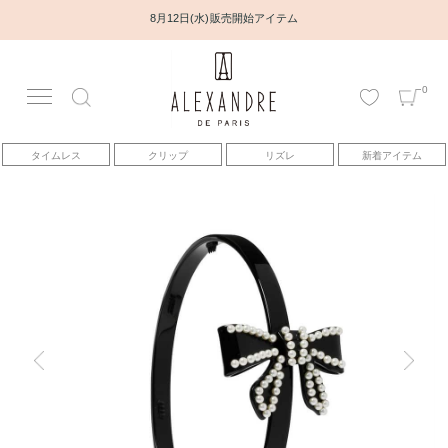
8月12日(水) 販売開始アイテム
0
アカウント
タイムレス
クリップ
リズレ
新着アイテム
アイテム
ベストセラー
コレクション
トピックス
ヘアアレンジ動画