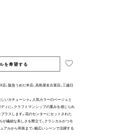
ルを希望する
 SIX店、阪急うめだ本店、高島屋名古屋店、三越日
美しいカチューシャ。人気カラーのベージュと
ボディに、クラフトマンシップの重みを感じられ
をプラスします。花のセンターにセットされた
ールが繊細な美しさを際立て、クラシカルかつモ
ュアルから和装まで、幅広いシーンで活躍する