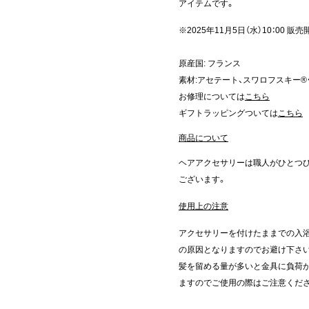
アイテムです。
※2025年11月5日（水）10：00 販売
原産国: フランス
素材:アセテート、スワロフスキー®
お修理については
こちら
ギフトラッピングついては
こちら
商品について
ヘアアクセサリーは職人がひとつ
ございます。
使用上の注意
アクセサリーを付けたままでの入浴
の原因となりますのでお避け下さ
髪を留める量が多いと金具に負荷が
ますのでご使用の際はご注意くだ