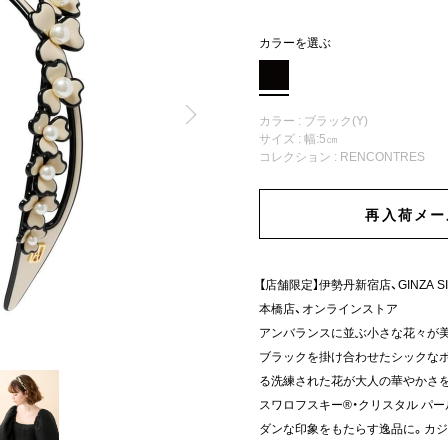
カラーを選ぶ
カラー : ブラック(Y)
サイズ : 幅:5㎝
コレクション :
RENCONTRES
再入荷メー
【店舗限定】伊勢丹新宿店、GINZA
本橋店、オンラインストア
アンバランスに並ぶ小さな花々が
ブラックを掛け合わせたシックな
る洗練された花が大人の華やかさ
スワロフスキー®・クリスタル パ
ダンな印象をもたらす逸品に。カジ