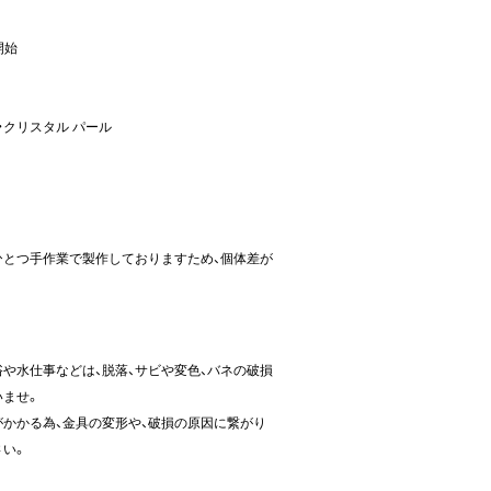
開始
・クリスタル パール
ひとつ手作業で製作しておりますため、個体差が
や水仕事などは、脱落、サビや変色、バネの破損
いませ。
かかる為、金具の変形や、破損の原因に繋がり
さい。