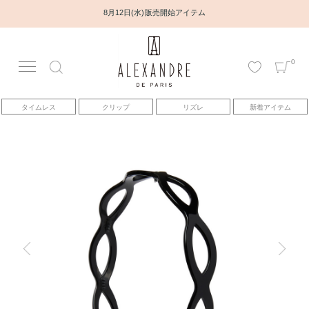
8月12日(水) 販売開始アイテム
0
アカウント
タイムレス
クリップ
リズレ
新着アイテム
アイテム
ベストセラー
コレクション
トピックス
ヘアアレンジ動画