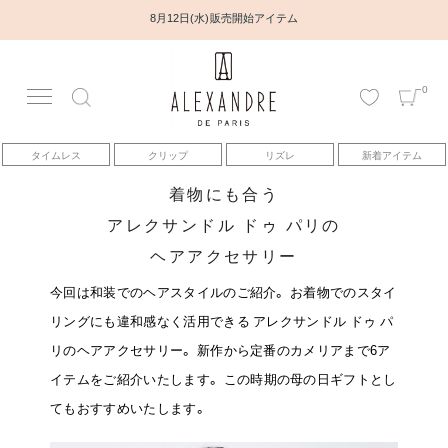
お盆期間中の配送・カスタマーサポートについて
0
アカウント
タイムレス
クリップ
リズレ
新着アイテム
アイテム
着物にも合う
アレクサンドル ドゥ パリの
ベストセラー
ヘアアクセサリー
コレクション
今回は和装でのヘアスタイルのご紹介。
お着物でのスタイ
リングにも違和感なく活用できる
アレクサンドル ドゥ パ
トピックス
リのヘアアクセサリー。
新作から定番のカメリアまで6ア
イテムをご紹介いたします。
この時期の母の日ギフトとし
ヘアアレンジ動画
てもおすすめいたします。