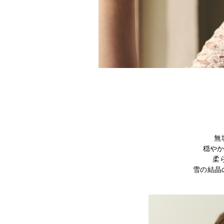
無
穏やか
柔
雪の結晶