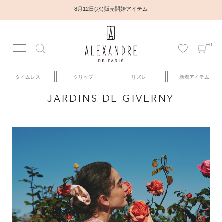
8月12日(水) 販売開始アイテム
0
アカウント
タイムレス
クリップ
リズレ
新着アイテム
アイテム
JARDINS DE GIVERNY
ベストセラー
コレクション
トピックス
ヘアアレンジ動画