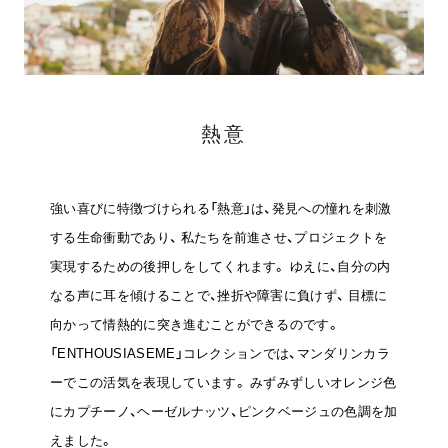
ヒストリー
クラフトマンシップ
熱意
ストア
ニュース
強い喜びに特徴づけられる「熱意」は、発見への憧れを刺激
する生命衝動であり、
私たちを前進させ、プロジェクトを
お修理について
実現するための後押しをしてくれます。
ゆえに、自分の内
なる声に耳を傾けることで、挫折や障害に負けず、
目標に
向かって情熱的に突き進むことができるのです。
「ENTHOUSIASEME」コレクションでは、マンダリンカラ
ーでこの活気を表現しています。
みずみずしいオレンジ色
にカプチーノ、ヘーゼルナッツ、ピンクベージュの色調を加
えました。