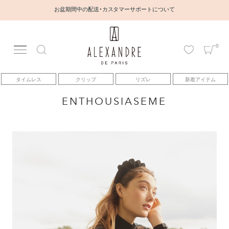
お盆期間中の配送・カスタマーサポートについて
0
アカウント
タイムレス
クリップ
リズレ
新着アイテム
アイテム
ENTHOUSIASEME
ベストセラー
コレクション
トピックス
ヘアアレンジ動画