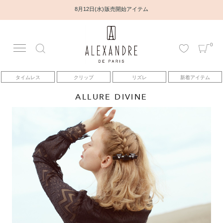
8月12日(水) 販売開始アイテム
0
アカウント
タイムレス
クリップ
リズレ
新着アイテム
アイテム
ALLURE DIVINE
ベストセラー
コレクション
トピックス
ヘアアレンジ動画