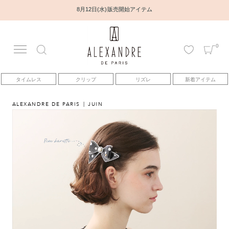
8月12日(水) 販売開始アイテム
0
アカウント
タイムレス
クリップ
リズレ
新着アイテム
アイテム
ALEXANDRE DE PARIS
JUIN
ベストセラー
コレクション
トピックス
ヘアアレンジ動画