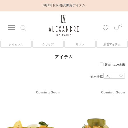
8月12日(水) 販売開始アイテム
0
アカウント
タイムレス
クリップ
リズレ
新着アイテム
アイテム
アイテム
ベストセラー
販売中のみ表示
表示件数
コレクション
Coming Soon
Coming Soon
トピックス
ヘアアレンジ動画