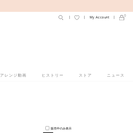
0
My Account
アアレンジ動画
ヒストリー
ストア
ニュース
販売中のみ表示