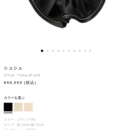
ヒストリー
クラフトマンシップ
ストア
ニュース
シュシュ
お修理について
STYLE：TCHA-8T-A25
¥
44,000
(税込)
カラーを選ぶ
カラー : ブラック(N)
サイズ : 縦:13cm 横:15cm
コレクション :
EVEIL