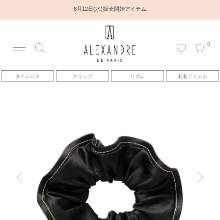
8月12日(水) 販売開始アイテム
0
アカウント
タイムレス
クリップ
リズレ
新着アイテム
アイテム
ベストセラー
コレクション
トピックス
ヘアアレンジ動画