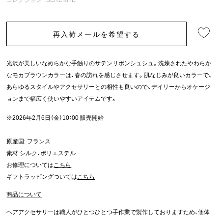
再入荷メールを希望する
光沢が美しいなめらかな手触りのサテンリボンシュシュ。洗煉されたやわらか
なモカブラウンカラーは、春の訪れを感じさせます。肌なじみが良いカラーで、
あらゆるスタイルやアクセサリーとの相性も良いので、デイリーからオケージ
ョンまで幅広く使いやすいアイテムです。
※2026年2月6日（金）10：00 販売開始
原産国: フランス
素材:シルク、ポリエステル
お修理については
こちら
ギフトラッピングついては
こちら
商品について
ヘアアクセサリーは職人がひとつひとつ手作業で製作しておりますため、個体