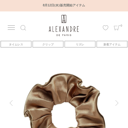
8月12日(水) 販売開始アイテム
0
アカウント
タイムレス
クリップ
リズレ
新着アイテム
アイテム
ベストセラー
コレクション
トピックス
ヘアアレンジ動画