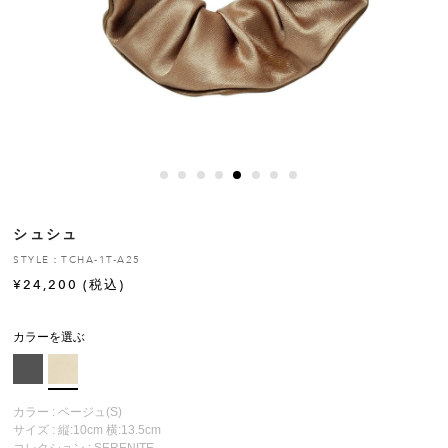
ヒストリー
クラフトマンシップ
ストア
ニュース
シュシュ
お修理について
STYLE：TCHA-1T-A25
¥
24,200
(税込)
カラーを選ぶ
カラー : ベージュ(S)
サイズ : 縦:10cm 横:13.5cm
コレクション :
SERENITE