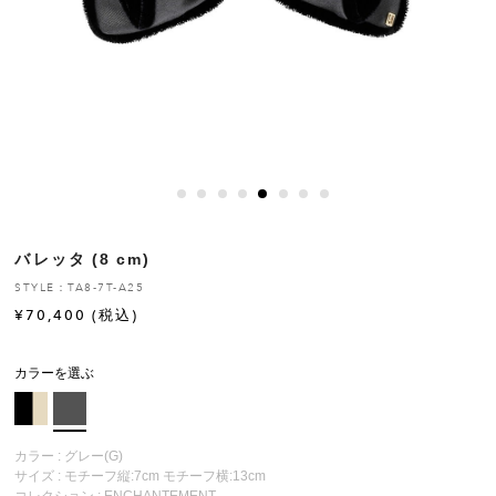
ヒストリー
クラフトマンシップ
ストア
ニュース
バレッタ (8 cm)
お修理について
STYLE：TA8-7T-A25
¥
70,400
(税込)
カラーを選ぶ
カラー : グレー(G)
サイズ : モチーフ縦:7cm モチーフ横:13cm
コレクション :
ENCHANTEMENT