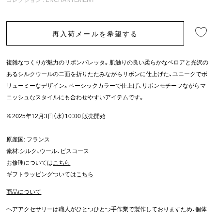
再入荷メールを希望する
複雑なつくりが魅力のリボンバレッタ。肌触りの良い柔らかなベロアと光沢の
あるシルクウールの二面を折りたたみながらリボンに仕上げた、ユニークでボ
リューミーなデザイン。ベーシックカラーで仕上げ、リボンモチーフながらマ
ニッシュなスタイルにも合わせやすいアイテムです。
※2025年12月3日（水）10：00 販売開始
原産国: フランス
素材:シルク、ウール、ビスコース
お修理については
こちら
ギフトラッピングついては
こちら
商品について
ヘアアクセサリーは職人がひとつひとつ手作業で製作しておりますため、個体