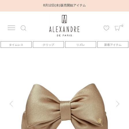
8月12日(水) 販売開始アイテム
0
アカウント
タイムレス
クリップ
リズレ
新着アイテム
アイテム
ベストセラー
コレクション
トピックス
ヘアアレンジ動画