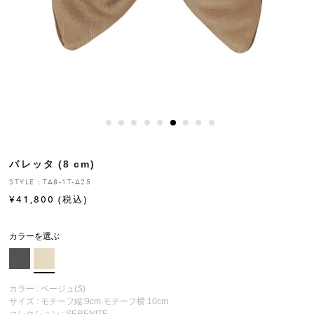
ヒストリー
クラフトマンシップ
ストア
ニュース
バレッタ (8 cm)
お修理について
STYLE：TA8-1T-A25
¥
41,800
(税込)
カラーを選ぶ
カラー : ベージュ(S)
サイズ : モチーフ縦:9cm モチーフ横:10cm
コレクション :
SERENITE