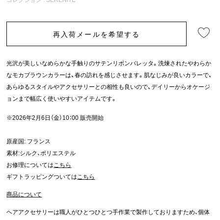
再入荷メールを希望する
光沢が美しいなめらかな手触りのサテンリボンバレッタ。洗煉されたやわらか
なモカブラウンカラーは、春の訪れを感じさせます。肌なじみが良いカラーで、
あらゆるスタイルやアクセサリーとの相性も良いので、デイリーからオケージ
ョンまで幅広く使いやすいアイテムです。
※2026年2月6日（金）10：00 販売開始
原産国: フランス
素材:シルク、ポリエステル
お修理については
こちら
ギフトラッピングついては
こちら
商品について
ヘアアクセサリーは職人がひとつひとつ手作業で製作しておりますため、個体