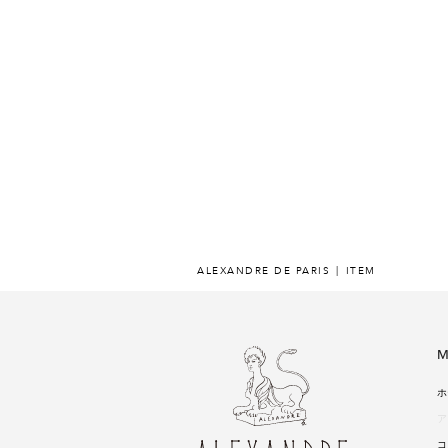
ALEXANDRE DE PARIS
ITEM
M
ホ
ア
コ