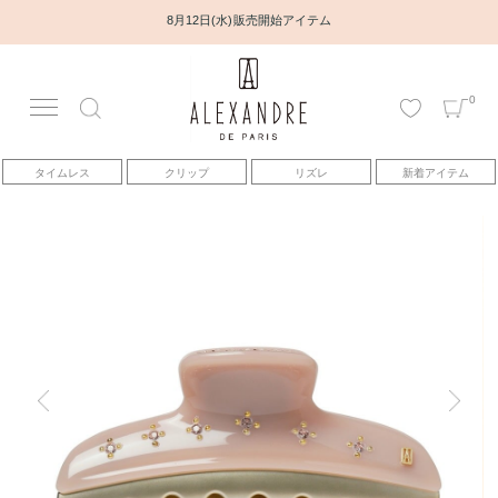
8月12日(水) 販売開始アイテム
0
アカウント
タイムレス
クリップ
リズレ
新着アイテム
アイテム
ベストセラー
コレクション
トピックス
ヘアアレンジ動画