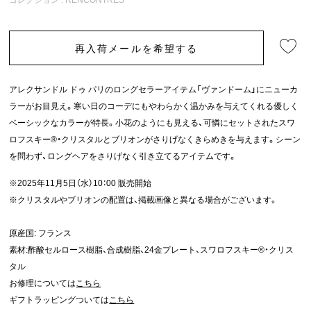
再入荷メールを希望する
アレクサンドル ドゥ パリのロングセラーアイテム「ヴァンドーム」にニューカ
ラーがお目見え。寒い日のコーデにもやわらかく温かみを与えてくれる優しく
ベーシックなカラーが特長。小花のようにも見える、可憐にセットされたスワ
ロフスキー®・クリスタルとブリオンがさりげなくきらめきを与えます。シーン
を問わず、ロングヘアをさりげなく引き立てるアイテムです。
※2025年11月5日（水）10：00 販売開始
※クリスタルやブリオンの配置は、掲載画像と異なる場合がございます。
原産国: フランス
素材:酢酸セルロース樹脂、合成樹脂、24金プレート、スワロフスキー®・クリス
タル
お修理については
こちら
ギフトラッピングついては
こちら