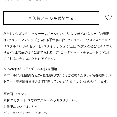
再入荷メールを希望する
愛らしいリボンがキャッチーなボールピン。リボンの柔らかなカーブの表現
は、クラフトマンシップあふれる手仕事の妙。センターにスワロフスキー®・ク
リスタル パールをセットし、スタイリッシュに仕上げて大人の遊び心をくすぐ
ります。工芸品のように愛でられる一方、コーディネートをキュートに演出し
てくれるバランスのとれたアイテム。
※2025年9月12日（金）10：00 販売開始
※パール部分は繊細なため、直接触れないようご注意ください。装着の際は、ア
セテート本体部分を押さえて開閉していただきますようお願いいたします。
原産国: フランス
素材:アセテート、スワロフスキー®・クリスタル パール
お修理については
こちら
ギフトラッピングついては
こちら