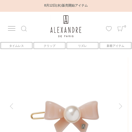
8月12日(水) 販売開始アイテム
0
アカウント
タイムレス
クリップ
リズレ
新着アイテム
アイテム
ベストセラー
コレクション
トピックス
ヘアアレンジ動画