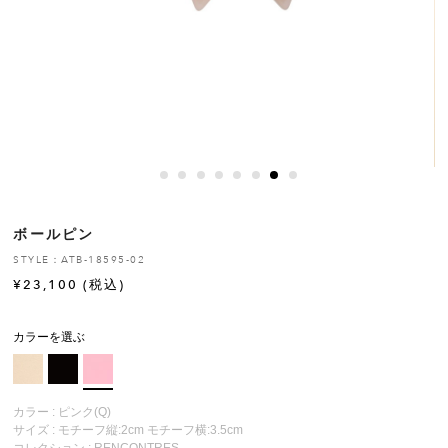
ヒストリー
クラフトマンシップ
ストア
ニュース
ボールピン
お修理について
STYLE：ATB-18595-02
¥
23,100
(税込)
カラーを選ぶ
カラー : ピンク(Q)
サイズ : モチーフ縦:2cm モチーフ横:3.5cm
コレクション :
RENCONTRES