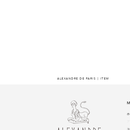
ALEXANDRE DE PARIS
ITEM
M
ホ
ア
コ