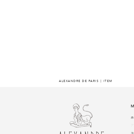
ALEXANDRE DE PARIS
ITEM
M
ホ
ア
コ