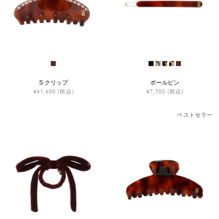
ヒストリー
クラフトマンシップ
ストア
S クリップ
ボールピン
¥61,600
(税込)
¥7,700
(税込)
ニュース
ベストセラー
お修理について