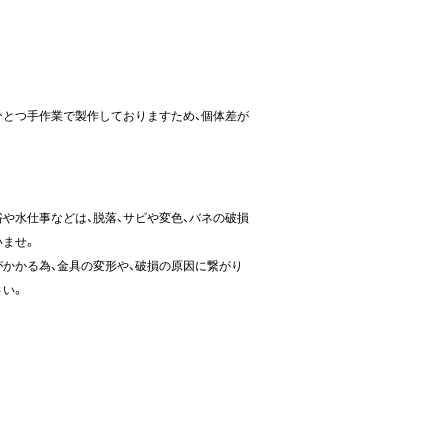
ひとつ手作業で製作しておりますため、個体差が
や水仕事などは、脱落、サビや変色、バネの破損
いませ。
かかる為、金具の変形や、破損の原因に繋がり
さい。