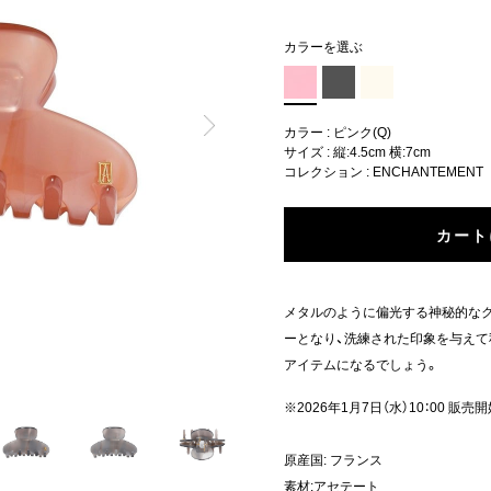
カラーを選ぶ
カラー : ピンク(Q)
サイズ : 縦:4.5cm 横:7cm
コレクション :
ENCHANTEMENT
カート
メタルのように偏光する神秘的な
ーとなり、洗練された印象を与え
アイテムになるでしょう。
※2026年1月7日（水）10：00 販売
原産国: フランス
素材:アセテート