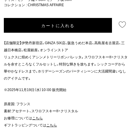
コレクション :
CHRISTMAS AFFAIRE
カートに入れる
【店舗限定】伊勢丹新宿店、GINZA SIX店、阪急うめだ本店、高島屋名古屋店、三
越日本橋店、松屋銀座、オンラインストア
リュクスに煌めくアシンメトリーリボンバレッタ。スワロフスキー®・クリスタ
ルを余すところなくフルセットし、特別な輝きを放ちます。シックコーデから
華やかなドレスまで、ホリデーシーズンのパーティシーンに大活躍間違いなし
のアイテムです。
※2025年11月19日（水）10：00 販売開始
原産国: フランス
素材:アセテート、スワロフスキー®・クリスタル
お修理については
こちら
ギフトラッピングついては
こちら