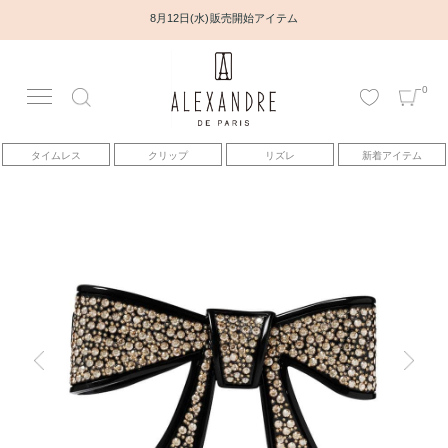
8月12日(水) 販売開始アイテム
0
アカウント
タイムレス
クリップ
リズレ
新着アイテム
アイテム
ベストセラー
コレクション
トピックス
ヘアアレンジ動画