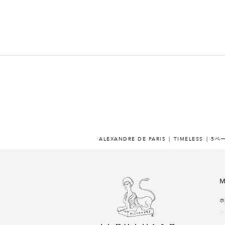
ALEXANDRE DE PARIS
TIMELESS
5ペ
M
ホ
ア