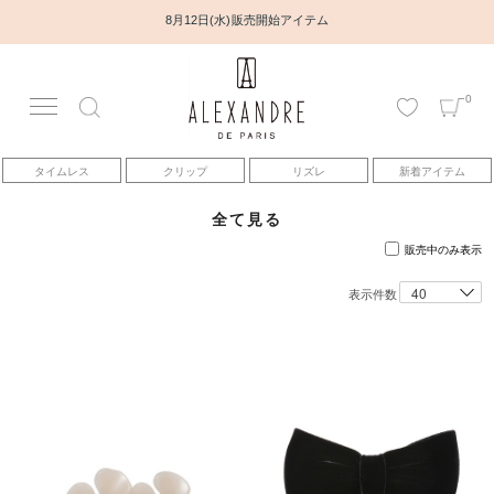
8月12日(水) 販売開始アイテム
0
アカウント
タイムレス
クリップ
リズレ
新着アイテム
アイテム
全て見る
ベストセラー
販売中のみ表示
表示件数
コレクション
トピックス
ヘアアレンジ動画