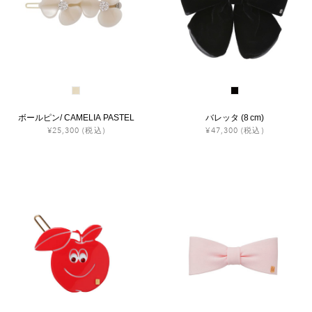
ヒストリー
クラフトマンシップ
ストア
ボールピン/ CAMELIA PASTEL
バレッタ (8 cm)
¥25,300
(税込)
¥47,300
(税込)
ニュース
お修理について