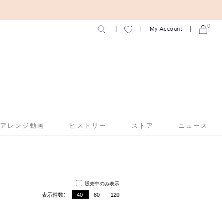
0
My Account
アアレンジ動画
ヒストリー
ストア
ニュース
販売中のみ表示
表示件数：
40
80
120