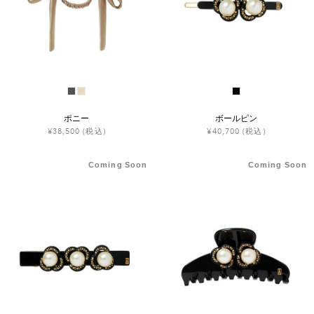
ヒストリー
クラフトマンシップ
ストア
ポニー
ボールピン
¥38,500
(税込)
¥40,700
(税込)
ニュース
Coming Soon
Coming Soon
お修理について