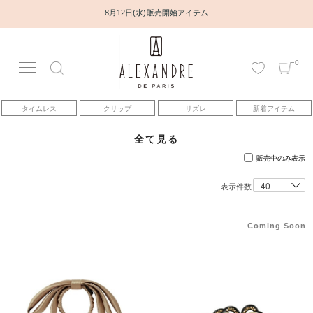
8月12日(水) 販売開始アイテム
0
アカウント
タイムレス
クリップ
リズレ
新着アイテム
アイテム
全て見る
ベストセラー
販売中のみ表示
表示件数
コレクション
Coming Soon
トピックス
ヘアアレンジ動画