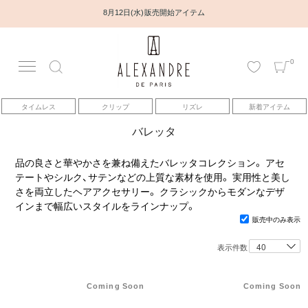
8月12日(水) 販売開始アイテム
0
アカウント
タイムレス
クリップ
リズレ
新着アイテム
アイテム
バレッタ
ベストセラー
品の良さと華やかさを兼ね備えたバレッタコレクション。 アセ
テートやシルク、サテンなどの上質な素材を使用。 実用性と美し
さを両立したヘアアクセサリー。 クラシックからモダンなデザ
コレクション
インまで幅広いスタイルをラインナップ。
販売中のみ表示
トピックス
表示件数
ヘアアレンジ動画
Coming Soon
Coming Soon